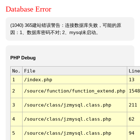
Database Error
(1040) 365建站错误警告：连接数据库失败，可能的原
因：1、数据库密码不对; 2、mysql未启动。
PHP Debug
No.
File
Line
1
/index.php
13
2
/source/function/function_extend.php
1548
3
/source/class/jzmysql.class.php
211
4
/source/class/jzmysql.class.php
62
5
/source/class/jzmysql.class.php
94