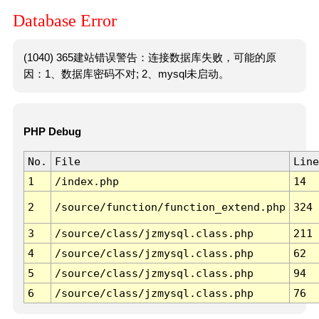
Database Error
(1040) 365建站错误警告：连接数据库失败，可能的原
因：1、数据库密码不对; 2、mysql未启动。
PHP Debug
No.
File
Line
1
/index.php
14
2
/source/function/function_extend.php
324
3
/source/class/jzmysql.class.php
211
4
/source/class/jzmysql.class.php
62
5
/source/class/jzmysql.class.php
94
6
/source/class/jzmysql.class.php
76