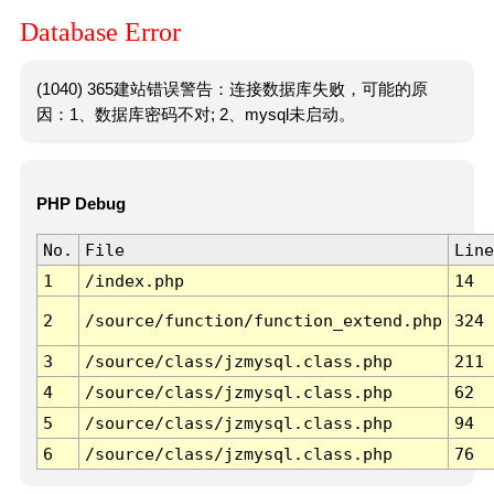
Database Error
(1040) 365建站错误警告：连接数据库失败，可能的原
因：1、数据库密码不对; 2、mysql未启动。
PHP Debug
No.
File
Line
1
/index.php
14
2
/source/function/function_extend.php
324
3
/source/class/jzmysql.class.php
211
4
/source/class/jzmysql.class.php
62
5
/source/class/jzmysql.class.php
94
6
/source/class/jzmysql.class.php
76