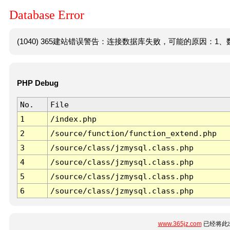
Database Error
(1040) 365建站错误警告：连接数据库失败，可能的原因：1、数
PHP Debug
No.
File
1
/index.php
2
/source/function/function_extend.php
3
/source/class/jzmysql.class.php
4
/source/class/jzmysql.class.php
5
/source/class/jzmysql.class.php
6
/source/class/jzmysql.class.php
www.365jz.com
已经将此