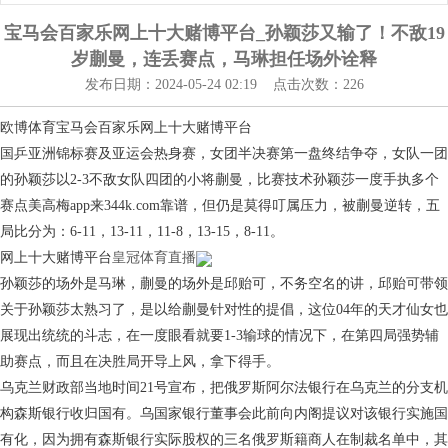
宝马会百家乐网上十大赌博平台_孙颖莎又输了！不敌19
岁蒯曼，连丢赛点，马琳担任场外诠释
发布日期：2024-05-24 02:19 点击次数：226
欧博体育宝马会百家乐网上十大赌博平台
国乒亚洲锦标赛及亚运会热身赛，女团半决赛第一盘终结争夺，女队一团
的孙颖莎以2-3不敌女队四团的小将蒯曼，比赛技术孙颖莎一度手执多个
赛点美高梅app来344k.com靠谱，但仍是莫得叮属压力，被蒯曼逆转，五
局比分为：6-11，13-11，11-8，13-15，8-11。
网上十大赌博平台
皇冠体育直播
孙颖莎的场外是马琳，蒯曼的场外是邱贻可，不务空名的讲，邱贻可带领
关于孙颖莎太熟习了，是以给蒯曼针对性的提倡，这位04年的天才仙女也
展现出统统的斗志，在一度眼看就要1-3输球的情况下，在第四局强势辅
助赛点，而且在决胜局开导上风，拿下得手。
乌克兰财政部当地时间21号宣布，把俄罗斯阿尔法银行在乌克兰的分支机
构森斯银行收归国有。乌国家银行董事会此前向内阁提议对该银行实施国
有化，因为拥有森斯银行实际股权的三名俄罗斯籍商人在制裁名单中，其