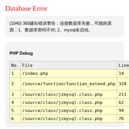
Database Error
(1040) 365建站错误警告：连接数据库失败，可能的原
因：1、数据库密码不对; 2、mysql未启动。
PHP Debug
No.
File
Line
1
/index.php
14
2
/source/function/function_extend.php
324
3
/source/class/jzmysql.class.php
211
4
/source/class/jzmysql.class.php
62
5
/source/class/jzmysql.class.php
94
6
/source/class/jzmysql.class.php
76