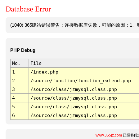
Database Error
(1040) 365建站错误警告：连接数据库失败，可能的原因：1、数
PHP Debug
No.
File
1
/index.php
2
/source/function/function_extend.php
3
/source/class/jzmysql.class.php
4
/source/class/jzmysql.class.php
5
/source/class/jzmysql.class.php
6
/source/class/jzmysql.class.php
www.365jz.com
已经将此