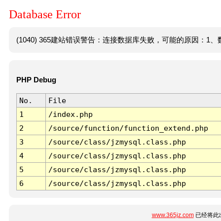
Database Error
(1040) 365建站错误警告：连接数据库失败，可能的原因：1、数
PHP Debug
No.
File
1
/index.php
2
/source/function/function_extend.php
3
/source/class/jzmysql.class.php
4
/source/class/jzmysql.class.php
5
/source/class/jzmysql.class.php
6
/source/class/jzmysql.class.php
www.365jz.com
已经将此