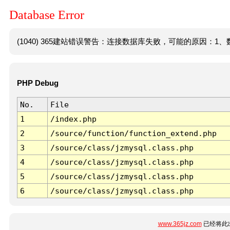
Database Error
(1040) 365建站错误警告：连接数据库失败，可能的原因：1、数
PHP Debug
No.
File
1
/index.php
2
/source/function/function_extend.php
3
/source/class/jzmysql.class.php
4
/source/class/jzmysql.class.php
5
/source/class/jzmysql.class.php
6
/source/class/jzmysql.class.php
www.365jz.com
已经将此