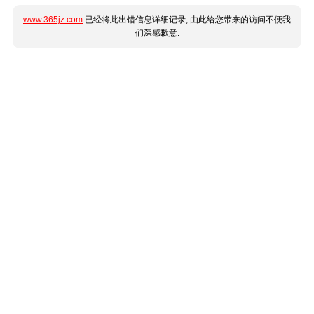
www.365jz.com
已经将此出错信息详细记录, 由此给您带来的访问不便我
们深感歉意.