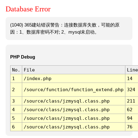
Database Error
(1040) 365建站错误警告：连接数据库失败，可能的原
因：1、数据库密码不对; 2、mysql未启动。
PHP Debug
No.
File
Line
1
/index.php
14
2
/source/function/function_extend.php
324
3
/source/class/jzmysql.class.php
211
4
/source/class/jzmysql.class.php
62
5
/source/class/jzmysql.class.php
94
6
/source/class/jzmysql.class.php
76