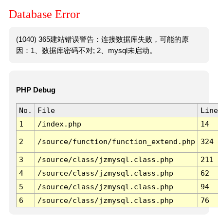
Database Error
(1040) 365建站错误警告：连接数据库失败，可能的原
因：1、数据库密码不对; 2、mysql未启动。
PHP Debug
No.
File
Line
1
/index.php
14
2
/source/function/function_extend.php
324
3
/source/class/jzmysql.class.php
211
4
/source/class/jzmysql.class.php
62
5
/source/class/jzmysql.class.php
94
6
/source/class/jzmysql.class.php
76