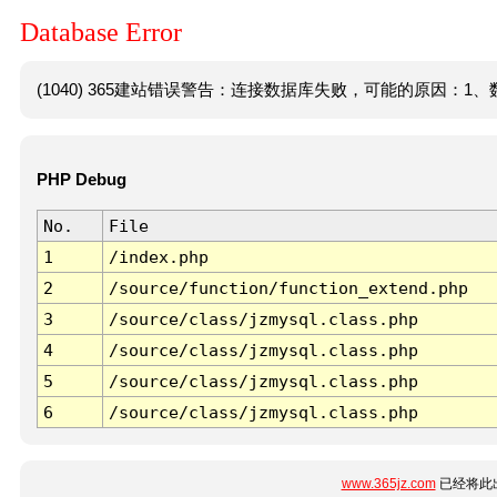
Database Error
(1040) 365建站错误警告：连接数据库失败，可能的原因：1、数
PHP Debug
No.
File
1
/index.php
2
/source/function/function_extend.php
3
/source/class/jzmysql.class.php
4
/source/class/jzmysql.class.php
5
/source/class/jzmysql.class.php
6
/source/class/jzmysql.class.php
www.365jz.com
已经将此