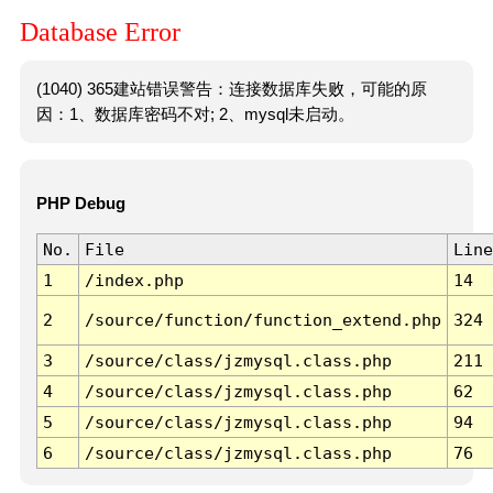
Database Error
(1040) 365建站错误警告：连接数据库失败，可能的原
因：1、数据库密码不对; 2、mysql未启动。
PHP Debug
No.
File
Line
1
/index.php
14
2
/source/function/function_extend.php
324
3
/source/class/jzmysql.class.php
211
4
/source/class/jzmysql.class.php
62
5
/source/class/jzmysql.class.php
94
6
/source/class/jzmysql.class.php
76