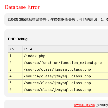
Database Error
(1040) 365建站错误警告：连接数据库失败，可能的原因：1、数
PHP Debug
No.
File
1
/index.php
2
/source/function/function_extend.php
3
/source/class/jzmysql.class.php
4
/source/class/jzmysql.class.php
5
/source/class/jzmysql.class.php
6
/source/class/jzmysql.class.php
www.365jz.com
已经将此