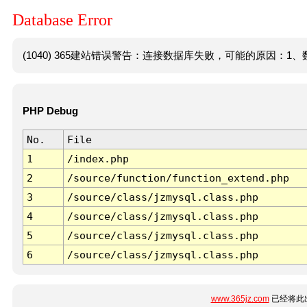
Database Error
(1040) 365建站错误警告：连接数据库失败，可能的原因：1、数
PHP Debug
No.
File
1
/index.php
2
/source/function/function_extend.php
3
/source/class/jzmysql.class.php
4
/source/class/jzmysql.class.php
5
/source/class/jzmysql.class.php
6
/source/class/jzmysql.class.php
www.365jz.com
已经将此