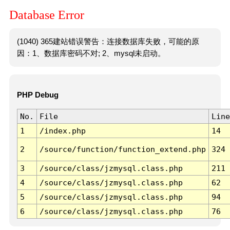
Database Error
(1040) 365建站错误警告：连接数据库失败，可能的原
因：1、数据库密码不对; 2、mysql未启动。
PHP Debug
No.
File
Line
1
/index.php
14
2
/source/function/function_extend.php
324
3
/source/class/jzmysql.class.php
211
4
/source/class/jzmysql.class.php
62
5
/source/class/jzmysql.class.php
94
6
/source/class/jzmysql.class.php
76