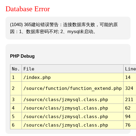
Database Error
(1040) 365建站错误警告：连接数据库失败，可能的原
因：1、数据库密码不对; 2、mysql未启动。
PHP Debug
No.
File
Line
1
/index.php
14
2
/source/function/function_extend.php
324
3
/source/class/jzmysql.class.php
211
4
/source/class/jzmysql.class.php
62
5
/source/class/jzmysql.class.php
94
6
/source/class/jzmysql.class.php
76