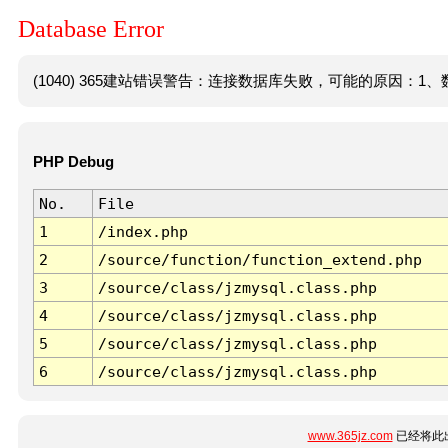
Database Error
(1040) 365建站错误警告：连接数据库失败，可能的原因：1、数
PHP Debug
No.
File
1
/index.php
2
/source/function/function_extend.php
3
/source/class/jzmysql.class.php
4
/source/class/jzmysql.class.php
5
/source/class/jzmysql.class.php
6
/source/class/jzmysql.class.php
www.365jz.com
已经将此