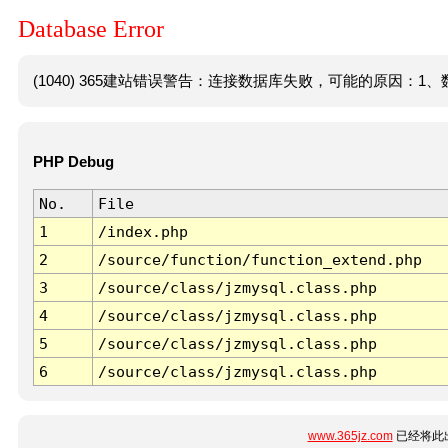
Database Error
(1040) 365建站错误警告：连接数据库失败，可能的原因：1、数
PHP Debug
No.
File
1
/index.php
2
/source/function/function_extend.php
3
/source/class/jzmysql.class.php
4
/source/class/jzmysql.class.php
5
/source/class/jzmysql.class.php
6
/source/class/jzmysql.class.php
www.365jz.com
已经将此