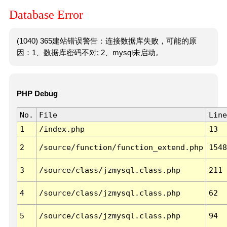
Database Error
(1040) 365建站错误警告：连接数据库失败，可能的原
因：1、数据库密码不对; 2、mysql未启动。
PHP Debug
No.
File
Line
1
/index.php
13
2
/source/function/function_extend.php
1548
3
/source/class/jzmysql.class.php
211
4
/source/class/jzmysql.class.php
62
5
/source/class/jzmysql.class.php
94