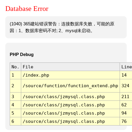
Database Error
(1040) 365建站错误警告：连接数据库失败，可能的原
因：1、数据库密码不对; 2、mysql未启动。
PHP Debug
No.
File
Line
1
/index.php
14
2
/source/function/function_extend.php
324
3
/source/class/jzmysql.class.php
211
4
/source/class/jzmysql.class.php
62
5
/source/class/jzmysql.class.php
94
6
/source/class/jzmysql.class.php
76