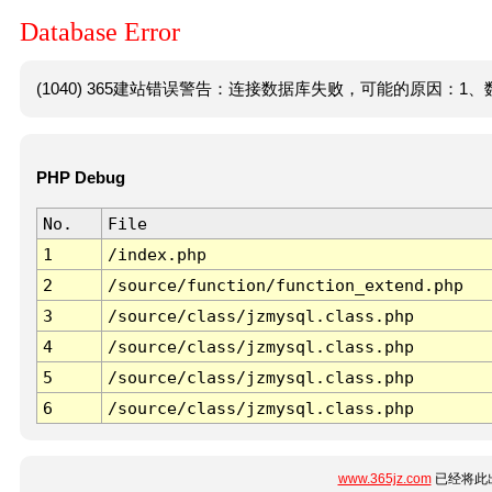
Database Error
(1040) 365建站错误警告：连接数据库失败，可能的原因：1、数
PHP Debug
No.
File
1
/index.php
2
/source/function/function_extend.php
3
/source/class/jzmysql.class.php
4
/source/class/jzmysql.class.php
5
/source/class/jzmysql.class.php
6
/source/class/jzmysql.class.php
www.365jz.com
已经将此