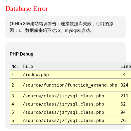
Database Error
(1040) 365建站错误警告：连接数据库失败，可能的原
因：1、数据库密码不对; 2、mysql未启动。
PHP Debug
No.
File
Line
1
/index.php
14
2
/source/function/function_extend.php
324
3
/source/class/jzmysql.class.php
211
4
/source/class/jzmysql.class.php
62
5
/source/class/jzmysql.class.php
94
6
/source/class/jzmysql.class.php
76