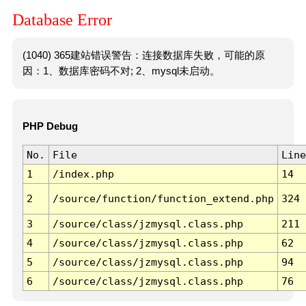
Database Error
(1040) 365建站错误警告：连接数据库失败，可能的原
因：1、数据库密码不对; 2、mysql未启动。
PHP Debug
No.
File
Line
1
/index.php
14
2
/source/function/function_extend.php
324
3
/source/class/jzmysql.class.php
211
4
/source/class/jzmysql.class.php
62
5
/source/class/jzmysql.class.php
94
6
/source/class/jzmysql.class.php
76