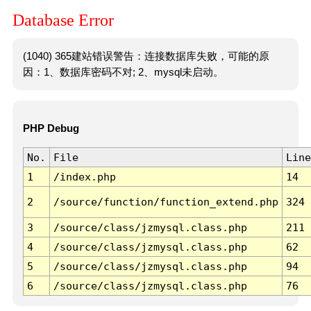
Database Error
(1040) 365建站错误警告：连接数据库失败，可能的原
因：1、数据库密码不对; 2、mysql未启动。
PHP Debug
No.
File
Line
1
/index.php
14
2
/source/function/function_extend.php
324
3
/source/class/jzmysql.class.php
211
4
/source/class/jzmysql.class.php
62
5
/source/class/jzmysql.class.php
94
6
/source/class/jzmysql.class.php
76