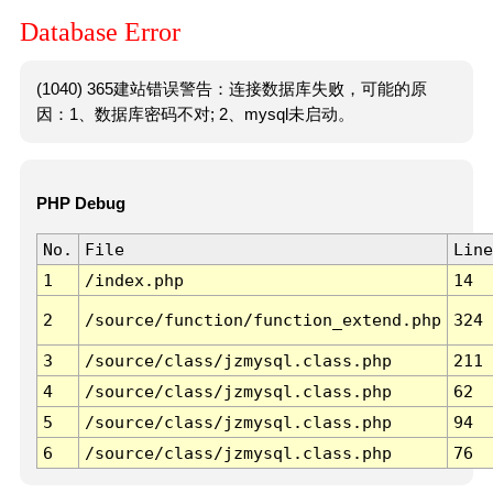
Database Error
(1040) 365建站错误警告：连接数据库失败，可能的原
因：1、数据库密码不对; 2、mysql未启动。
PHP Debug
No.
File
Line
1
/index.php
14
2
/source/function/function_extend.php
324
3
/source/class/jzmysql.class.php
211
4
/source/class/jzmysql.class.php
62
5
/source/class/jzmysql.class.php
94
6
/source/class/jzmysql.class.php
76