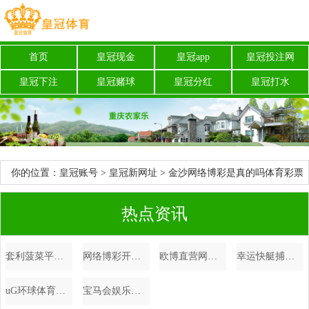
首页
皇冠现金
皇冠app
皇冠投注网
皇冠下注
皇冠赌球
皇冠分红
皇冠打水
你的位置：
皇冠账号
>
皇冠新网址
> 金沙网络博彩是真的吗体育彩票
一共有几号数（www.wojya.com）
热点资讯
套利菠菜平台20180年博彩注册送彩金（www.crownjackpotszonehomehub.com）
网络博彩开户送体验金2021年欧洲杯主题曲 | 让社区生计圈叠“圈”，叠出样板效应 | 15分钟社区生计圈④
欧博直营网博彩平台开奖记录查询_超等外助加盟CBA！夺冠热门威望，辽宁广东如何应酬这场不测之战
幸运快艇捕鱼网页加载问题_极限通顺火爆今夏 京东登山攀岩、皮划艇充气艇、冲浪板等品类同比增长最精好意思70倍
uG环球体育博彩推荐_035期阿宝胪列三预测奖号：杀号保举
宝马会娱乐城博彩平台游戏评价_和这三大星座恋爱，有工夫真不如未婚！