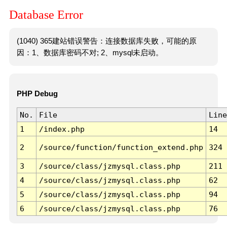
Database Error
(1040) 365建站错误警告：连接数据库失败，可能的原
因：1、数据库密码不对; 2、mysql未启动。
PHP Debug
No.
File
Line
1
/index.php
14
2
/source/function/function_extend.php
324
3
/source/class/jzmysql.class.php
211
4
/source/class/jzmysql.class.php
62
5
/source/class/jzmysql.class.php
94
6
/source/class/jzmysql.class.php
76