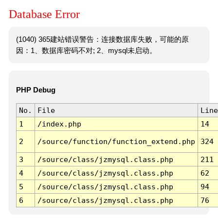
Database Error
(1040) 365建站错误警告：连接数据库失败，可能的原
因：1、数据库密码不对; 2、mysql未启动。
PHP Debug
No.
File
Line
1
/index.php
14
2
/source/function/function_extend.php
324
3
/source/class/jzmysql.class.php
211
4
/source/class/jzmysql.class.php
62
5
/source/class/jzmysql.class.php
94
6
/source/class/jzmysql.class.php
76