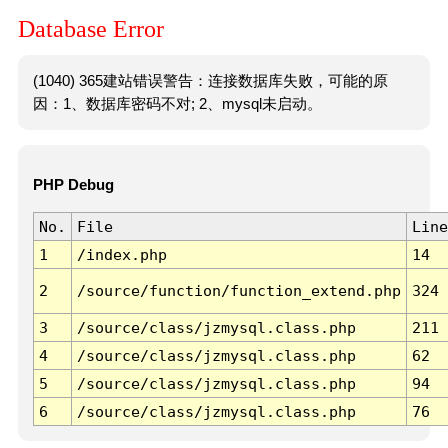
Database Error
(1040) 365建站错误警告：连接数据库失败，可能的原
因：1、数据库密码不对; 2、mysql未启动。
PHP Debug
No.
File
Line
1
/index.php
14
2
/source/function/function_extend.php
324
3
/source/class/jzmysql.class.php
211
4
/source/class/jzmysql.class.php
62
5
/source/class/jzmysql.class.php
94
6
/source/class/jzmysql.class.php
76