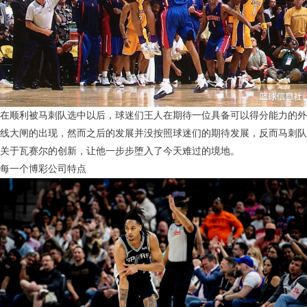
在顺利被马刺队选中以后，球迷们王人在期待一位具备可以得分能力的外
线大闸的出现，然而之后的发展并没按照球迷们的期待发展，反而马刺队
关于瓦赛尔的创新，让他一步步堕入了今天难过的境地。
每一个博彩公司特点