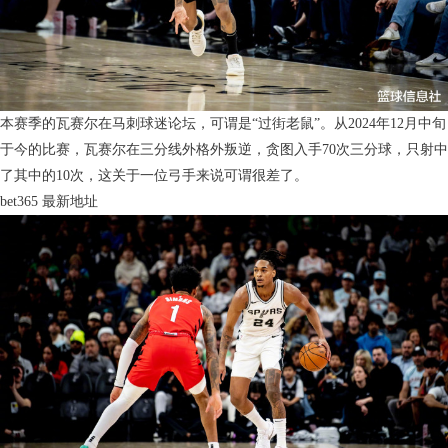
本赛季的瓦赛尔在马刺球迷论坛，可谓是“过街老鼠”。从2024年12月中旬
于今的比赛，瓦赛尔在三分线外格外叛逆，贪图入手70次三分球，只射中
了其中的10次，这关于一位弓手来说可谓很差了。
bet365 最新地址