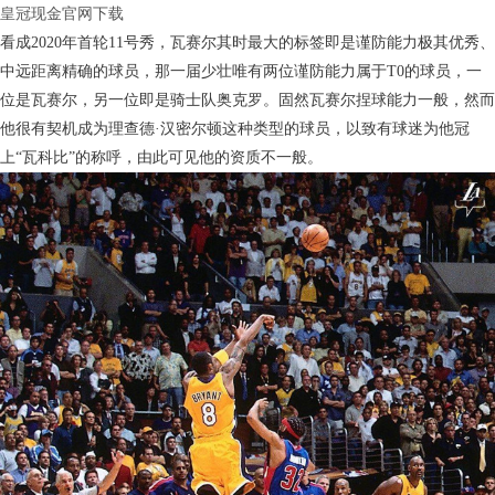
皇冠现金官网下载
看成2020年首轮11号秀，瓦赛尔其时最大的标签即是谨防能力极其优秀、
中远距离精确的球员，那一届少壮唯有两位谨防能力属于T0的球员，一
位是瓦赛尔，另一位即是骑士队奥克罗。固然瓦赛尔捏球能力一般，然而
他很有契机成为理查德·汉密尔顿这种类型的球员，以致有球迷为他冠
上“瓦科比”的称呼，由此可见他的资质不一般。