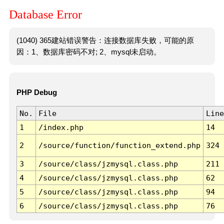
Database Error
(1040) 365建站错误警告：连接数据库失败，可能的原
因：1、数据库密码不对; 2、mysql未启动。
PHP Debug
No.
File
Line
1
/index.php
14
2
/source/function/function_extend.php
324
3
/source/class/jzmysql.class.php
211
4
/source/class/jzmysql.class.php
62
5
/source/class/jzmysql.class.php
94
6
/source/class/jzmysql.class.php
76