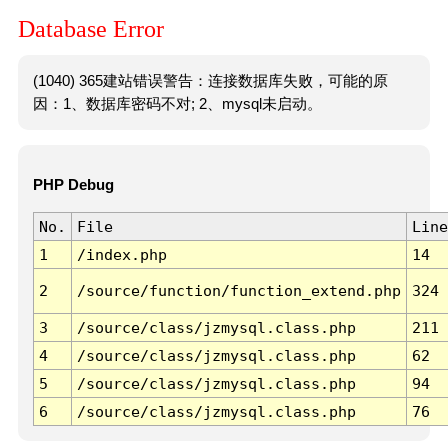
Database Error
(1040) 365建站错误警告：连接数据库失败，可能的原
因：1、数据库密码不对; 2、mysql未启动。
PHP Debug
No.
File
Line
1
/index.php
14
2
/source/function/function_extend.php
324
3
/source/class/jzmysql.class.php
211
4
/source/class/jzmysql.class.php
62
5
/source/class/jzmysql.class.php
94
6
/source/class/jzmysql.class.php
76