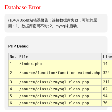
Database Error
(1040) 365建站错误警告：连接数据库失败，可能的原
因：1、数据库密码不对; 2、mysql未启动。
PHP Debug
No.
File
Line
1
/index.php
14
2
/source/function/function_extend.php
324
3
/source/class/jzmysql.class.php
211
4
/source/class/jzmysql.class.php
62
5
/source/class/jzmysql.class.php
94
6
/source/class/jzmysql.class.php
76