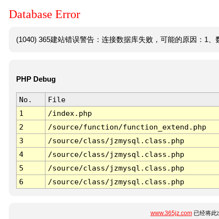
Database Error
(1040) 365建站错误警告：连接数据库失败，可能的原因：1、数
PHP Debug
No.
File
1
/index.php
2
/source/function/function_extend.php
3
/source/class/jzmysql.class.php
4
/source/class/jzmysql.class.php
5
/source/class/jzmysql.class.php
6
/source/class/jzmysql.class.php
www.365jz.com
已经将此