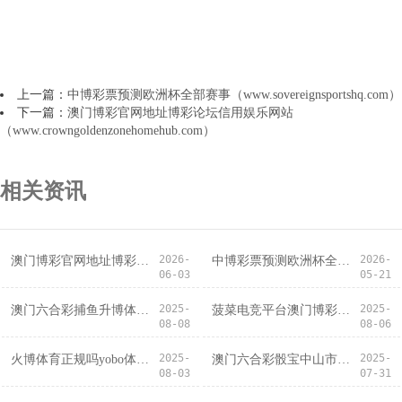
上一篇：
中博彩票预测欧洲杯全部赛事（www.sovereignsportshq.com）
下一篇：
澳门博彩官网地址博彩论坛信用娱乐网站
（www.crowngoldenzonehomehub.com）
相关资讯
2026-
2026-
澳门博彩官网地址博彩论坛信用娱乐网站（www.crowngoldenzonehomehub.com）
中博彩票预测欧洲杯全部赛事（www.sovereignsportshq.com）
06-03
05-21
2025-
2025-
澳门六合彩捕鱼升博体育官方app下载_潍坊理工学院与临沂大学举行互助公约签约庆典
菠菜电竞平台澳门博彩攻略_“冬趣”（190） | 上游主题影相征稿作品展——王军辉作品
08-08
08-06
2025-
2025-
火博体育正规吗yobo体育足球投注 | 一杯刚正雄黄酒激勉急性砷中毒，看似纯自然的刚正酒覆盖风险
澳门六合彩骰宝中山市怎么申请体育彩票_麥克阿瑟FC耀武揚「威」
08-03
07-31