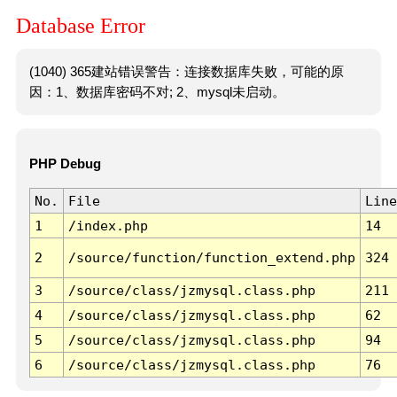
Database Error
(1040) 365建站错误警告：连接数据库失败，可能的原
因：1、数据库密码不对; 2、mysql未启动。
PHP Debug
No.
File
Line
1
/index.php
14
2
/source/function/function_extend.php
324
3
/source/class/jzmysql.class.php
211
4
/source/class/jzmysql.class.php
62
5
/source/class/jzmysql.class.php
94
6
/source/class/jzmysql.class.php
76