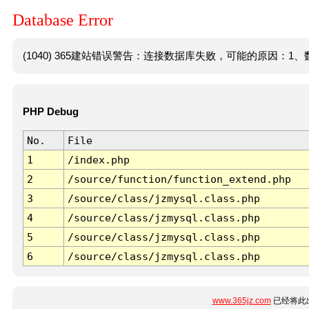
Database Error
(1040) 365建站错误警告：连接数据库失败，可能的原因：1、数
PHP Debug
No.
File
1
/index.php
2
/source/function/function_extend.php
3
/source/class/jzmysql.class.php
4
/source/class/jzmysql.class.php
5
/source/class/jzmysql.class.php
6
/source/class/jzmysql.class.php
www.365jz.com
已经将此