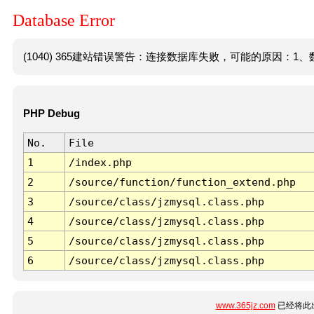
Database Error
(1040) 365建站错误警告：连接数据库失败，可能的原因：1、数
PHP Debug
No.
File
1
/index.php
2
/source/function/function_extend.php
3
/source/class/jzmysql.class.php
4
/source/class/jzmysql.class.php
5
/source/class/jzmysql.class.php
6
/source/class/jzmysql.class.php
www.365jz.com
已经将此