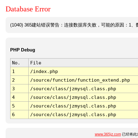
Database Error
(1040) 365建站错误警告：连接数据库失败，可能的原因：1、数
PHP Debug
No.
File
1
/index.php
2
/source/function/function_extend.php
3
/source/class/jzmysql.class.php
4
/source/class/jzmysql.class.php
5
/source/class/jzmysql.class.php
6
/source/class/jzmysql.class.php
www.365jz.com
已经将此