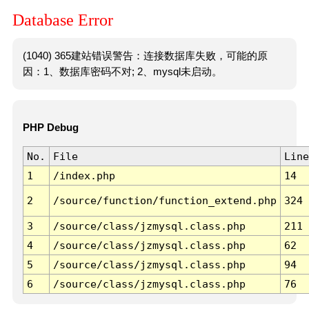
Database Error
(1040) 365建站错误警告：连接数据库失败，可能的原
因：1、数据库密码不对; 2、mysql未启动。
PHP Debug
No.
File
Line
1
/index.php
14
2
/source/function/function_extend.php
324
3
/source/class/jzmysql.class.php
211
4
/source/class/jzmysql.class.php
62
5
/source/class/jzmysql.class.php
94
6
/source/class/jzmysql.class.php
76