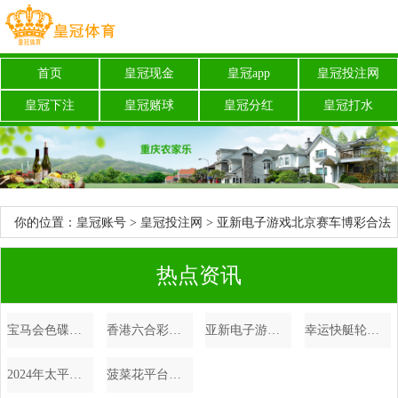
首页
皇冠现金
皇冠app
皇冠投注网
皇冠下注
皇冠赌球
皇冠分红
皇冠打水
你的位置：
皇冠账号
>
皇冠投注网
> 亚新电子游戏北京赛车博彩合法
吗_尤文尝试出售扎卡里亚&麦肯尼 还未收到DV9报价
热点资讯
宝马会色碟博彩网站排名_质疑干部扒井盖&#32;“摆拍”是监督亦然招呼
香港六合彩色碟博彩平台信誉评价（www.bojca.com）
亚新电子游戏北京赛车博彩合法吗_尤文尝试出售扎卡里亚&麦肯尼 还未收到DV9报价
幸运快艇轮盘葡萄牙夺冠欧洲杯捧杯（www.hg86x.com）
2024年太平洋在线网站版权声明（www.jackpotcrownzone.com）
菠菜花平台欧洲杯积分最新_太搞笑了！幼儿园女儿收到近10万的金条，我却笑死在网友的辩驳区