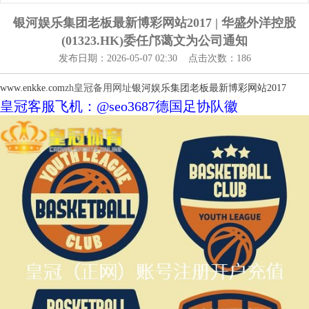
银河娱乐集团老板最新博彩网站2017 | 华盛外洋控股
(01323.HK)委任邝蔼文为公司通知
发布日期：2026-05-07 02:30 点击次数：186
www.enkke.com
zh皇冠备用网址
银河娱乐集团老板最新博彩网站2017
皇冠客服飞机：@seo3687德国足协队徽