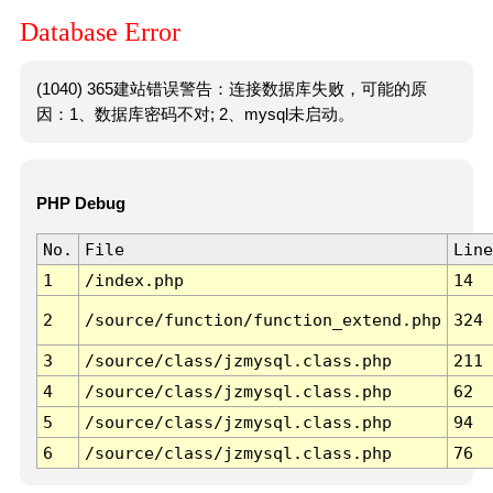
Database Error
(1040) 365建站错误警告：连接数据库失败，可能的原
因：1、数据库密码不对; 2、mysql未启动。
PHP Debug
No.
File
Line
1
/index.php
14
2
/source/function/function_extend.php
324
3
/source/class/jzmysql.class.php
211
4
/source/class/jzmysql.class.php
62
5
/source/class/jzmysql.class.php
94
6
/source/class/jzmysql.class.php
76