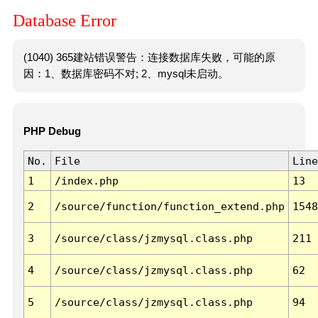
Database Error
(1040) 365建站错误警告：连接数据库失败，可能的原
因：1、数据库密码不对; 2、mysql未启动。
PHP Debug
No.
File
Line
1
/index.php
13
2
/source/function/function_extend.php
1548
3
/source/class/jzmysql.class.php
211
4
/source/class/jzmysql.class.php
62
5
/source/class/jzmysql.class.php
94