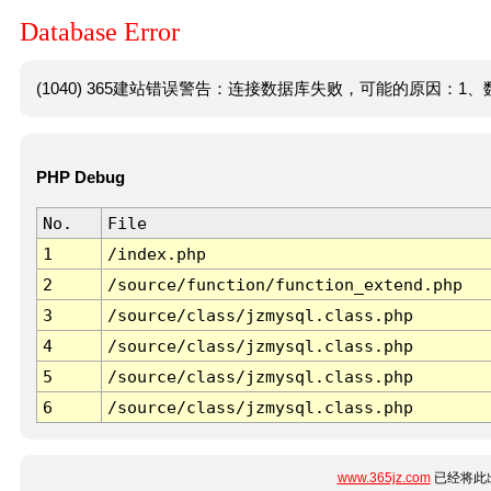
Database Error
(1040) 365建站错误警告：连接数据库失败，可能的原因：1、数
PHP Debug
No.
File
1
/index.php
2
/source/function/function_extend.php
3
/source/class/jzmysql.class.php
4
/source/class/jzmysql.class.php
5
/source/class/jzmysql.class.php
6
/source/class/jzmysql.class.php
www.365jz.com
已经将此