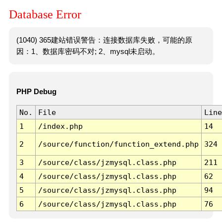
Database Error
(1040) 365建站错误警告：连接数据库失败，可能的原
因：1、数据库密码不对; 2、mysql未启动。
PHP Debug
No.
File
Line
1
/index.php
14
2
/source/function/function_extend.php
324
3
/source/class/jzmysql.class.php
211
4
/source/class/jzmysql.class.php
62
5
/source/class/jzmysql.class.php
94
6
/source/class/jzmysql.class.php
76