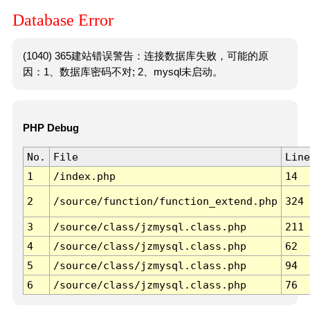
Database Error
(1040) 365建站错误警告：连接数据库失败，可能的原
因：1、数据库密码不对; 2、mysql未启动。
PHP Debug
No.
File
Line
1
/index.php
14
2
/source/function/function_extend.php
324
3
/source/class/jzmysql.class.php
211
4
/source/class/jzmysql.class.php
62
5
/source/class/jzmysql.class.php
94
6
/source/class/jzmysql.class.php
76