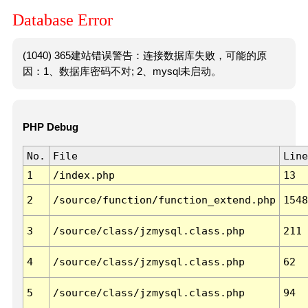
Database Error
(1040) 365建站错误警告：连接数据库失败，可能的原
因：1、数据库密码不对; 2、mysql未启动。
PHP Debug
No.
File
Line
1
/index.php
13
2
/source/function/function_extend.php
1548
3
/source/class/jzmysql.class.php
211
4
/source/class/jzmysql.class.php
62
5
/source/class/jzmysql.class.php
94